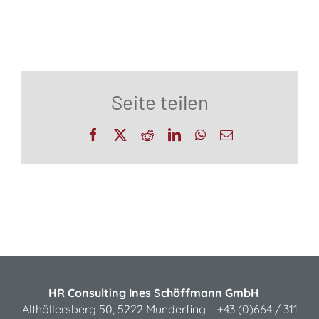
Seite teilen
Facebook
X
Reddit
LinkedIn
WhatsApp
E-
Mail
HR Consulting Ines Schöffmann GmbH
Althöllersberg 50, 5222 Munderfing
+43 (0)664 / 311